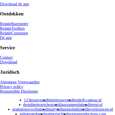
Download de app
Ontdekken
RelatieBarometer
RelatieToolbox
RelatieCursussen
De app
Service
Contact
Download
Juridisch
Algemene Voorwaarden
Privacy policy
Responsible Disclosure
123trouwen.nl
betertrouwen.nl
bruiloft-cadeau.nl
deonlinetrouwbeurs.nl
duurzamerelatie.nl
feeest.nl
gratistrouwwebsite.nl
imarry.nl
langgelukkig.nl
lievertrouwen.nl
mijngrotedag.nl
partnerjacht.nl
popmaproductions.com