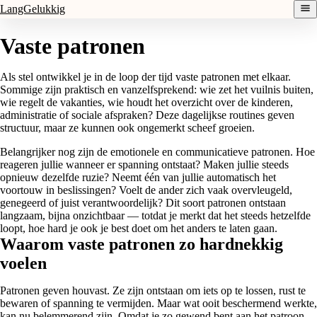
LangGelukkig
Vaste patronen
Als stel ontwikkel je in de loop der tijd vaste patronen met elkaar.
Sommige zijn praktisch en vanzelfsprekend: wie zet het vuilnis buiten,
wie regelt de vakanties, wie houdt het overzicht over de kinderen,
administratie of sociale afspraken? Deze dagelijkse routines geven
structuur, maar ze kunnen ook ongemerkt scheef groeien.
Belangrijker nog zijn de emotionele en communicatieve patronen. Hoe
reageren jullie wanneer er spanning ontstaat? Maken jullie steeds
opnieuw dezelfde ruzie? Neemt één van jullie automatisch het
voortouw in beslissingen? Voelt de ander zich vaak overvleugeld,
genegeerd of juist verantwoordelijk? Dit soort patronen ontstaan
langzaam, bijna onzichtbaar — totdat je merkt dat het steeds hetzelfde
loopt, hoe hard je ook je best doet om het anders te laten gaan.
Waarom vaste patronen zo hardnekkig
voelen
Patronen geven houvast. Ze zijn ontstaan om iets op te lossen, rust te
bewaren of spanning te vermijden. Maar wat ooit beschermend werkte,
kan nu belemmerend zijn. Omdat je zo gewend bent aan het patroon,