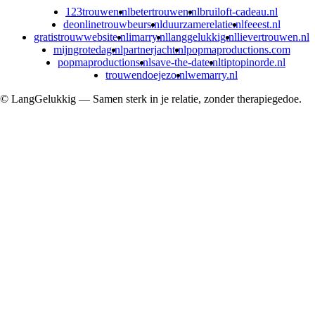
123trouwen.nl
betertrouwen.nl
bruiloft-cadeau.nl
deonlinetrouwbeurs.nl
duurzamerelatie.nl
feeest.nl
gratistrouwwebsite.nl
imarry.nl
langgelukkig.nl
lievertrouwen.nl
mijngrotedag.nl
partnerjacht.nl
popmaproductions.com
popmaproductions.nl
save-the-date.nl
tiptopinorde.nl
trouwendoejezo.nl
wemarry.nl
© LangGelukkig — Samen sterk in je relatie, zonder therapiegedoe.