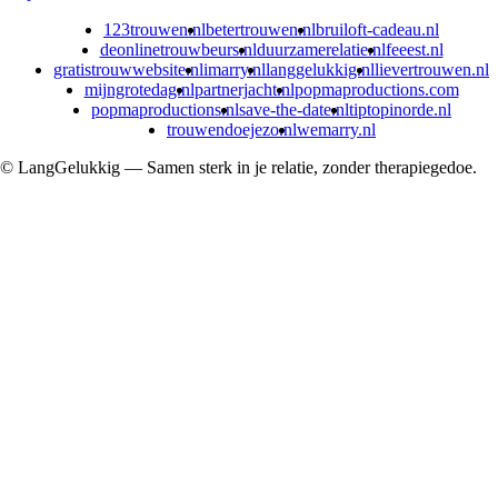
123trouwen.nl
betertrouwen.nl
bruiloft-cadeau.nl
deonlinetrouwbeurs.nl
duurzamerelatie.nl
feeest.nl
gratistrouwwebsite.nl
imarry.nl
langgelukkig.nl
lievertrouwen.nl
mijngrotedag.nl
partnerjacht.nl
popmaproductions.com
popmaproductions.nl
save-the-date.nl
tiptopinorde.nl
trouwendoejezo.nl
wemarry.nl
© LangGelukkig — Samen sterk in je relatie, zonder therapiegedoe.