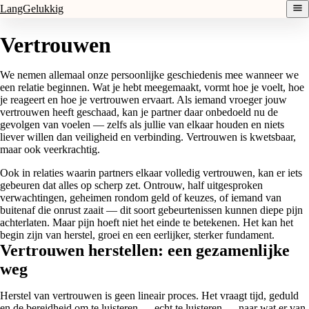
LangGelukkig
Vertrouwen
We nemen allemaal onze persoonlijke geschiedenis mee wanneer we
een relatie beginnen. Wat je hebt meegemaakt, vormt hoe je voelt, hoe
je reageert en hoe je vertrouwen ervaart. Als iemand vroeger jouw
vertrouwen heeft geschaad, kan je partner daar onbedoeld nu de
gevolgen van voelen — zelfs als jullie van elkaar houden en niets
liever willen dan veiligheid en verbinding. Vertrouwen is kwetsbaar,
maar ook veerkrachtig.
Ook in relaties waarin partners elkaar volledig vertrouwen, kan er iets
gebeuren dat alles op scherp zet. Ontrouw, half uitgesproken
verwachtingen, geheimen rondom geld of keuzes, of iemand van
buitenaf die onrust zaait — dit soort gebeurtenissen kunnen diepe pijn
achterlaten. Maar pijn hoeft niet het einde te betekenen. Het kan het
begin zijn van herstel, groei en een eerlijker, sterker fundament.
Vertrouwen herstellen: een gezamenlijke
weg
Herstel van vertrouwen is geen lineair proces. Het vraagt tijd, geduld
en de bereidheid om te luisteren — echt te luisteren — naar wat er van